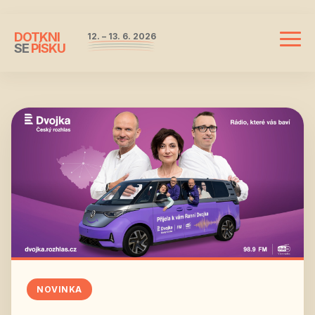
DOTKNI
12. – 13. 6. 2026
Mobil
SE
PÍSKU
navi
NOVINKA