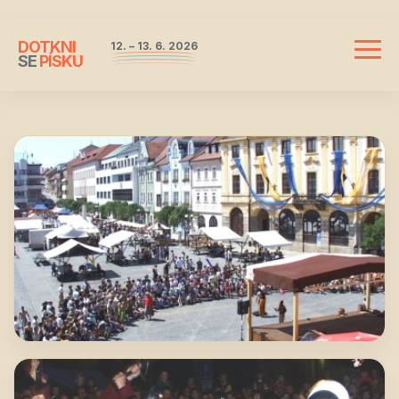
DOTKNI
12. – 13. 6. 2026
Mobil
SE
PÍSKU
navi