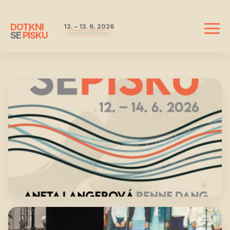
DOTKNI
12. – 13. 6. 2026
Mobil
SE
PÍSKU
navi